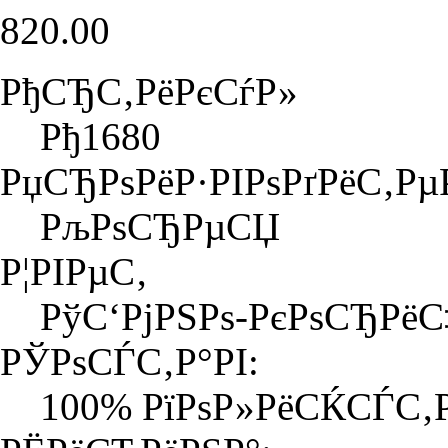
820.00
РђСЂС‚РёРєСѓР»
Рђ1680
РџСЂРѕРёР·РІРѕРґРёС‚Р
РљРѕСЂРµСЏ
Р¦РІРµС‚
РўС‘РјРЅРѕ-РєРѕСЂРё
РЎРѕСЃС‚Р°РІ:
100% РїРѕР»РёСЌСЃС‚