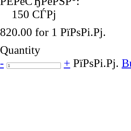
РЁРёСЂРёРЅР°:
150 СЃРј
820.00 for 1 РїРѕРі.Рј.
Quantity
-
+
РїРѕРі.Рј.
B