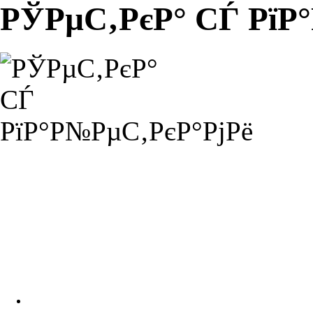
РЎРµС‚РєР° СЃ РїР