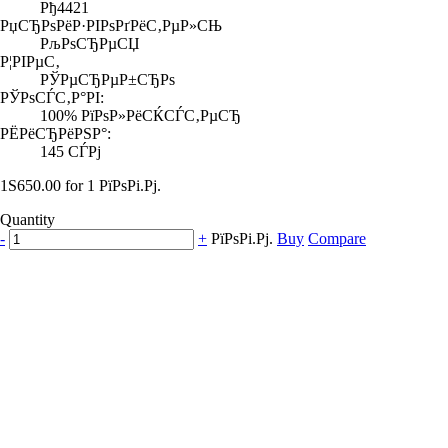
Рђ4421
РџСЂРѕРёР·РІРѕРґРёС‚РµР»СЊ
РљРѕСЂРµСЏ
Р¦РІРµС‚
РЎРµСЂРµР±СЂРѕ
РЎРѕСЃС‚Р°РІ:
100% РїРѕР»РёСЌСЃС‚РµСЂ
РЁРёСЂРёРЅР°:
145 СЃРј
1S650.00 for 1 РїРѕРі.Рј.
Quantity
-
+
РїРѕРі.Рј.
Buy
Compare