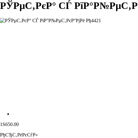
РЎРµС‚РєР° СЃ РїР°Р№РµС‚Рє
1S650.00
РђСЂС‚РёРєСѓР»