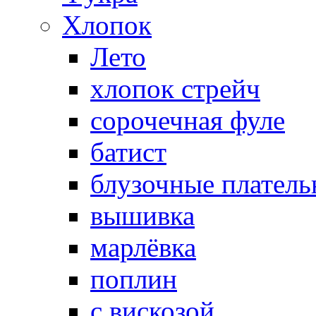
Хлопок
Лето
хлопок стрейч
cорочечная фуле
батист
блузочные плател
вышивка
марлёвка
поплин
с вискозой