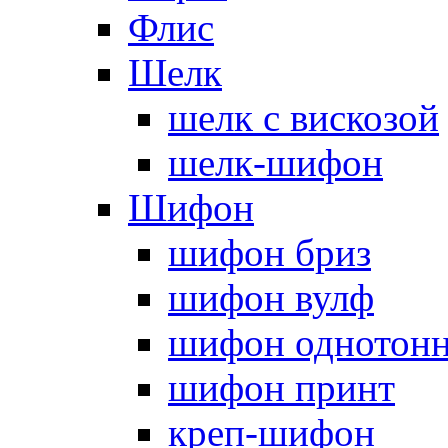
Флис
Шелк
шелк с вискозой
шелк-шифон
Шифон
шифон бриз
шифон вулф
шифон однотон
шифон принт
креп-шифон