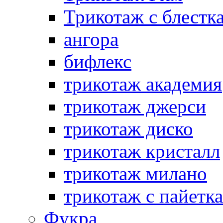
Трикотаж с блестк
ангора
бифлекс
трикотаж академия
трикотаж джерси
трикотаж диско
трикотаж кристалл
трикотаж милано
трикотаж с пайетк
Фукра