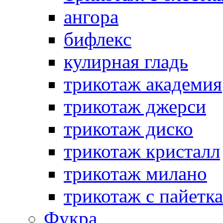
ангора
бифлекс
кулирная гладь
трикотаж академия
трикотаж джерси
трикотаж диско
трикотаж кристалл
трикотаж милано
трикотаж с пайетк
Фукра