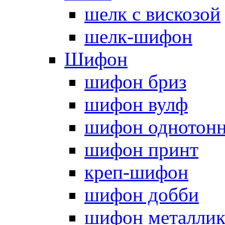
шелк с вискозой
шелк-шифон
Шифон
шифон бриз
шифон вулф
шифон однотон
шифон принт
креп-шифон
шифон добби
шифон металли