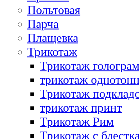
Польтовая
Парча
Плащевка
Трикотаж
Трикотаж гологра
трикотаж однотон
Трикотаж подклад
трикотаж принт
Трикотаж Рим
Трикотаж с блестк