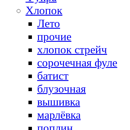
Хлопок
Лето
прочие
хлопок стрейч
cорочечная фуле
батист
блузочная
вышивка
марлёвка
поплин