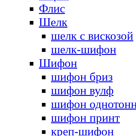
Флис
Шелк
шелк с вискозой
шелк-шифон
Шифон
шифон бриз
шифон вулф
шифон однотон
шифон принт
креп-шифон