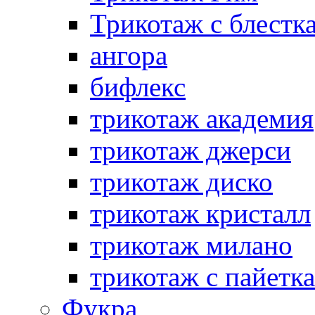
Трикотаж с блестк
ангора
бифлекс
трикотаж академия
трикотаж джерси
трикотаж диско
трикотаж кристалл
трикотаж милано
трикотаж с пайетк
Фукра