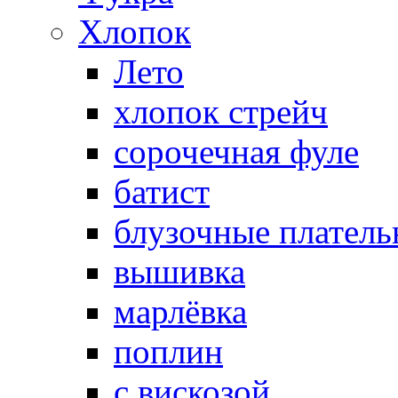
Хлопок
Лето
хлопок стрейч
cорочечная фуле
батист
блузочные плател
вышивка
марлёвка
поплин
с вискозой