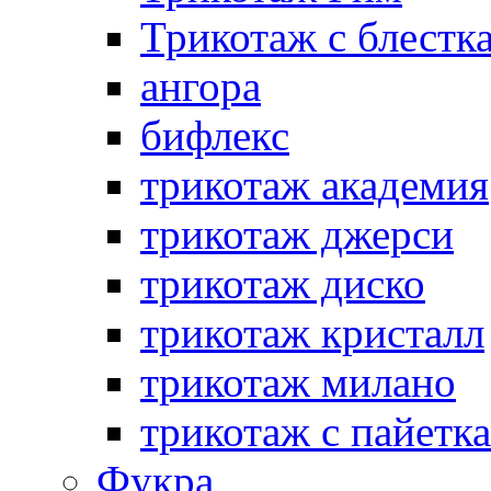
Трикотаж с блестк
ангора
бифлекс
трикотаж академия
трикотаж джерси
трикотаж диско
трикотаж кристалл
трикотаж милано
трикотаж с пайетк
Фукра