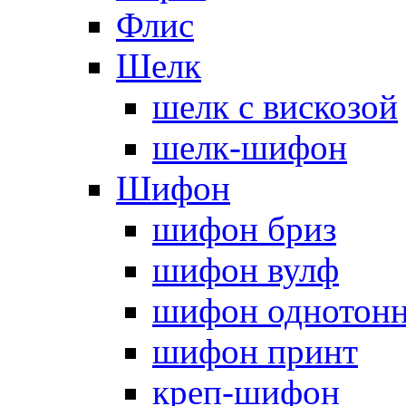
Флис
Шелк
шелк с вискозой
шелк-шифон
Шифон
шифон бриз
шифон вулф
шифон однотон
шифон принт
креп-шифон