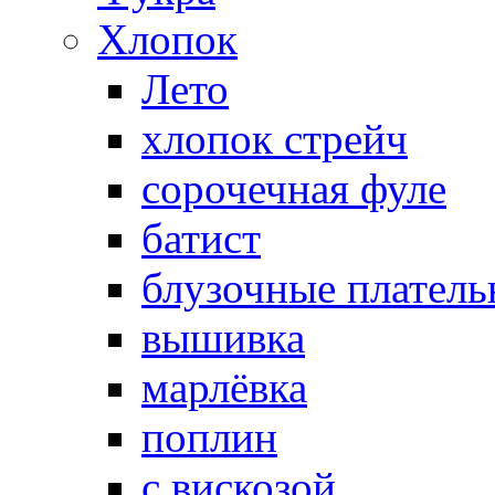
Хлопок
Лето
хлопок стрейч
cорочечная фуле
батист
блузочные плател
вышивка
марлёвка
поплин
с вискозой