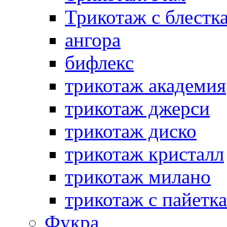
Трикотаж с блестк
ангора
бифлекс
трикотаж академия
трикотаж джерси
трикотаж диско
трикотаж кристалл
трикотаж милано
трикотаж с пайетк
Фукра