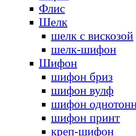
Флис
Шелк
шелк с вискозой
шелк-шифон
Шифон
шифон бриз
шифон вулф
шифон однотон
шифон принт
креп-шифон