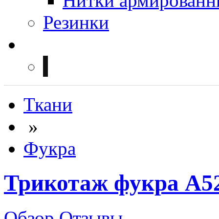
Нитки армированн
Резинки
Ткани
»
Фукра
Трикотаж фукра А5
Обзор
Отзывы