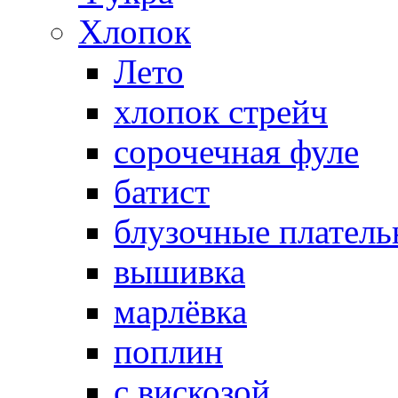
Хлопок
Лето
хлопок стрейч
cорочечная фуле
батист
блузочные плател
вышивка
марлёвка
поплин
с вискозой