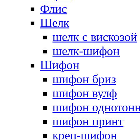
Флис
Шелк
шелк с вискозой
шелк-шифон
Шифон
шифон бриз
шифон вулф
шифон однотон
шифон принт
креп-шифон