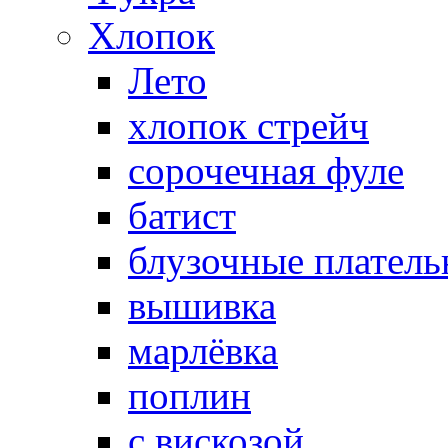
Хлопок
Лето
хлопок стрейч
cорочечная фуле
батист
блузочные плател
вышивка
марлёвка
поплин
с вискозой