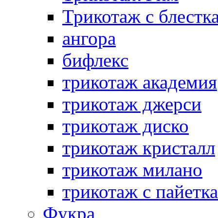
Трикотаж с блестк
ангора
бифлекс
трикотаж академия
трикотаж джерси
трикотаж диско
трикотаж кристалл
трикотаж милано
трикотаж с пайетк
Фукра