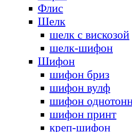
Флис
Шелк
шелк с вискозой
шелк-шифон
Шифон
шифон бриз
шифон вулф
шифон однотон
шифон принт
креп-шифон