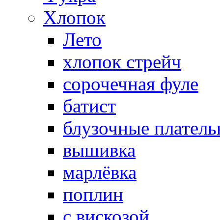
Хлопок
Лето
хлопок стрейч
cорочечная фуле
батист
блузочные плател
вышивка
марлёвка
поплин
с вискозой