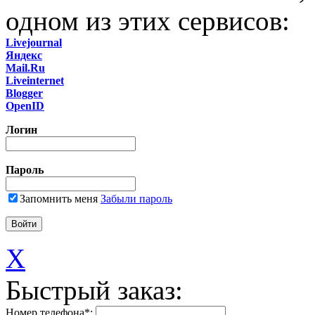
одном из этих сервисов:
Livejournal
Яндекс
Mail.Ru
Liveinternet
Blogger
OpenID
Логин
Пароль
Запомнить меня
Забыли пароль
X
Быстрый заказ:
Номер телефона
*
: