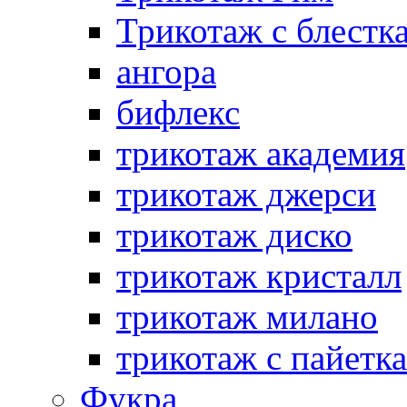
Трикотаж с блестк
ангора
бифлекс
трикотаж академия
трикотаж джерси
трикотаж диско
трикотаж кристалл
трикотаж милано
трикотаж с пайетк
Фукра