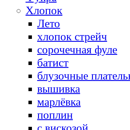
Хлопок
Лето
хлопок стрейч
cорочечная фуле
батист
блузочные плател
вышивка
марлёвка
поплин
с вискозой