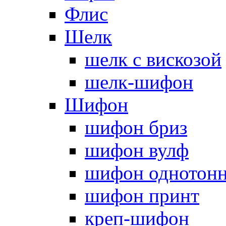
Флис
Шелк
шелк с вискозой
шелк-шифон
Шифон
шифон бриз
шифон вулф
шифон однотон
шифон принт
креп-шифон