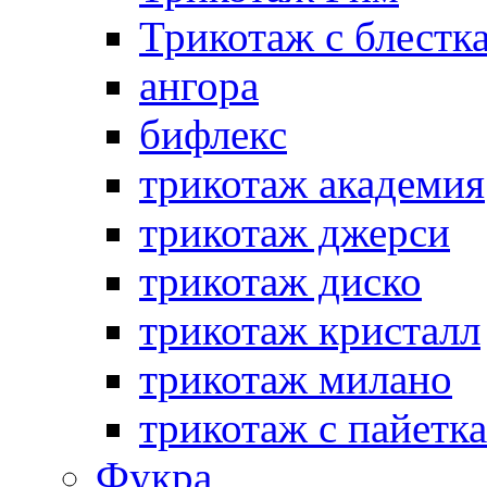
Трикотаж с блестк
ангора
бифлекс
трикотаж академия
трикотаж джерси
трикотаж диско
трикотаж кристалл
трикотаж милано
трикотаж с пайетк
Фукра