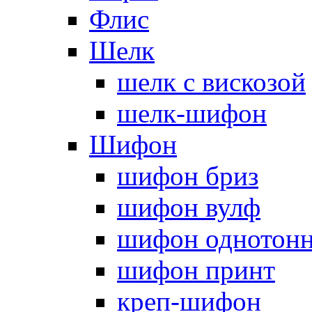
Флис
Шелк
шелк с вискозой
шелк-шифон
Шифон
шифон бриз
шифон вулф
шифон однотон
шифон принт
креп-шифон