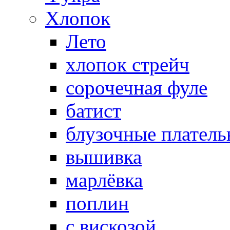
Хлопок
Лето
хлопок стрейч
cорочечная фуле
батист
блузочные плател
вышивка
марлёвка
поплин
с вискозой