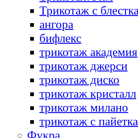
Трикотаж с блестк
ангора
бифлекс
трикотаж академия
трикотаж джерси
трикотаж диско
трикотаж кристалл
трикотаж милано
трикотаж с пайетк
Фукра