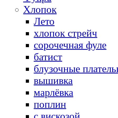
Хлопок
Лето
хлопок стрейч
cорочечная фуле
батист
блузочные плател
вышивка
марлёвка
поплин
с вискозой