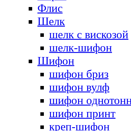
Флис
Шелк
шелк с вискозой
шелк-шифон
Шифон
шифон бриз
шифон вулф
шифон однотон
шифон принт
креп-шифон