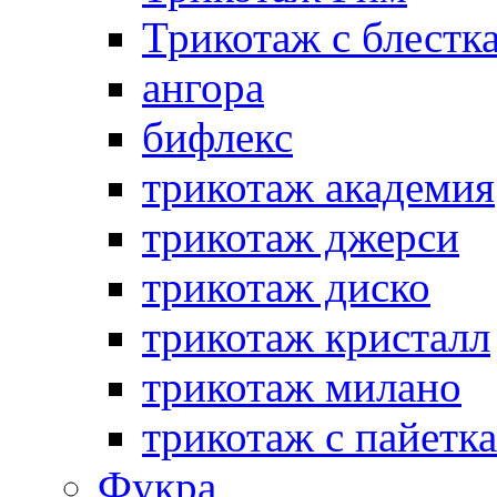
Трикотаж с блестк
ангора
бифлекс
трикотаж академия
трикотаж джерси
трикотаж диско
трикотаж кристалл
трикотаж милано
трикотаж с пайетк
Фукра