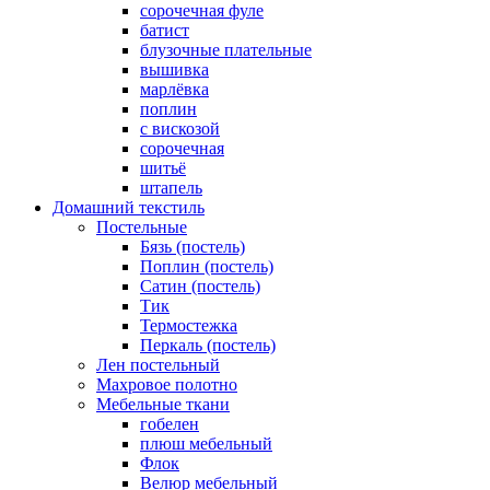
cорочечная фуле
батист
блузочные плательные
вышивка
марлёвка
поплин
с вискозой
сорочечная
шитьё
штапель
Домашний текстиль
Постельные
Бязь (постель)
Поплин (постель)
Сатин (постель)
Тик
Термостежка
Перкаль (постель)
Лен постельный
Махровое полотно
Мебельные ткани
гобелен
плюш мебельный
Флок
Велюр мебельный