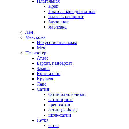
Плательная
Креп
Плательная однотонная
плательная принт
блузочная
марлевка
Лен
Мех, кожа
Искусственная кожа
Мех
Полиэстер
Атлас
Бархат, панбархат
Замша
Кристаллон
Кружево
Лаке
Сатин
сатин однотонный
сатин принт
креп-сатин
сатин (лайкра)
шелк-сатин
Сетка
сетка