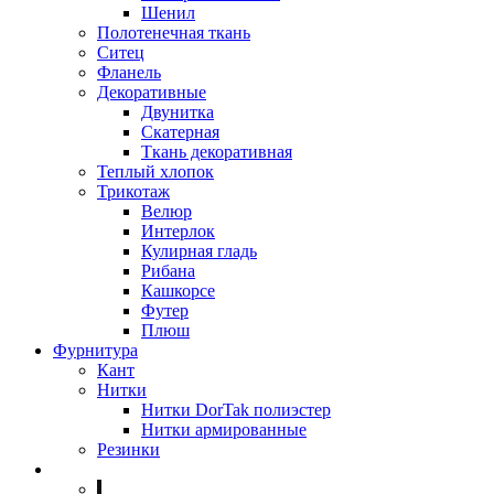
Шенил
Полотенечная ткань
Ситец
Фланель
Декоративные
Двунитка
Скатерная
Ткань декоративная
Теплый хлопок
Трикотаж
Велюр
Интерлок
Кулирная гладь
Рибана
Кашкорсе
Футер
Плюш
Фурнитура
Кант
Нитки
Нитки DorTak полиэстер
Нитки армированные
Резинки