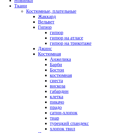
Новинки
Ткани
Костюмные, плательные
Жаккард
Вельвет
Гипюр
гипюр
гипюр на атласе
гипюр на трикотаже
Джинс
Костюмная
Анжелика
Барби
Бостон
костюмная
сиеста
вискоза
габардин
клетка
пикачо
прадо
сатин-хлопок
тиар
турецкий спандекс
хлопок твил