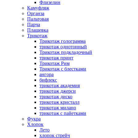
Флизелин
Камуфляж
Органза
Пальтовая
Парча
Плащевка
Трикотаж
Трикотаж голограмма
трикотаж однотонный
Трикотаж подкладочный
трикотаж принт
Трикотаж Рим
Трикотаж с блестками
ангора
бифлекс
трикотаж академия
трикотаж джерси
трикотаж диско
трикотаж кристалл
трикотаж милано
трикотаж с пайетками
Фукра
Хлопок
Лето
хлопок стрейч