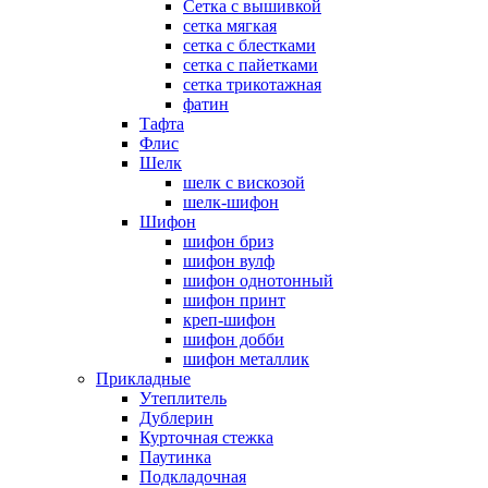
Сетка с вышивкой
сетка мягкая
сетка с блестками
сетка с пайетками
сетка трикотажная
фатин
Тафта
Флис
Шелк
шелк с вискозой
шелк-шифон
Шифон
шифон бриз
шифон вулф
шифон однотонный
шифон принт
креп-шифон
шифон добби
шифон металлик
Прикладные
Утеплитель
Дублерин
Курточная стежка
Паутинка
Подкладочная