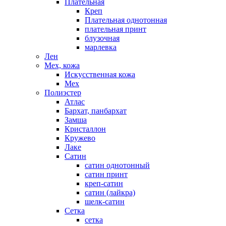
Плательная
Креп
Плательная однотонная
плательная принт
блузочная
марлевка
Лен
Мех, кожа
Искусственная кожа
Мех
Полиэстер
Атлас
Бархат, панбархат
Замша
Кристаллон
Кружево
Лаке
Сатин
сатин однотонный
сатин принт
креп-сатин
сатин (лайкра)
шелк-сатин
Сетка
сетка