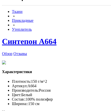
Ткани
»
Прикладные
»
Утеплитель
Синтепон А664
Обзор
Отзывы
Характеристики
Плотность:
150 г/м^2
Артикул:
А664
Производитель:
Россия
Цвет:
Белый
Состав::
100% полиэфир
Ширина::
150 см