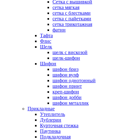
Сетка с вышивкой
сетка мягкая
сетка с блестками
сетка с пайетками
сетка трикотажная
фатин
Тафта
Флис
Шелк
шелк с вискозой
шелк-шифон
Шифон
шифон бриз
шифон вулф
шифон однотонный
шифон принт
креп-шифон
шифон добби
шифон металлик
Прикладные
Утеплитель
Дублерин
Курточная стежка
Паутинка
Подкладочная