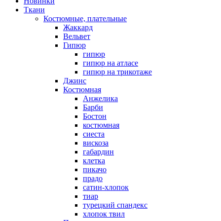
Новинки
Ткани
Костюмные, плательные
Жаккард
Вельвет
Гипюр
гипюр
гипюр на атласе
гипюр на трикотаже
Джинс
Костюмная
Анжелика
Барби
Бостон
костюмная
сиеста
вискоза
габардин
клетка
пикачо
прадо
сатин-хлопок
тиар
турецкий спандекс
хлопок твил