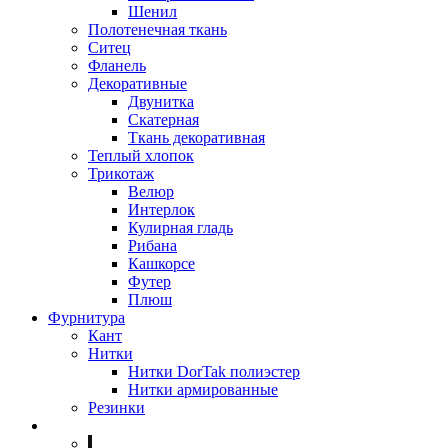
Шенил
Полотенечная ткань
Ситец
Фланель
Декоративные
Двунитка
Скатерная
Ткань декоративная
Теплый хлопок
Трикотаж
Велюр
Интерлок
Кулирная гладь
Рибана
Кашкорсе
Футер
Плюш
Фурнитура
Кант
Нитки
Нитки DorTak полиэстер
Нитки армированные
Резинки