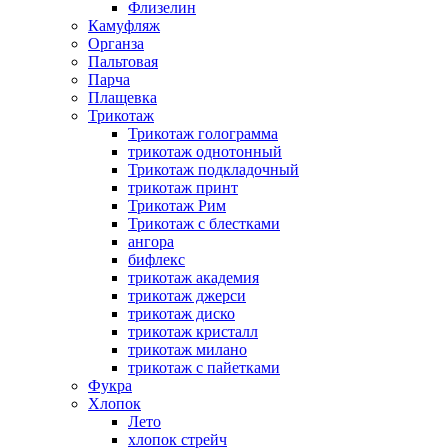
Флизелин
Камуфляж
Органза
Пальтовая
Парча
Плащевка
Трикотаж
Трикотаж голограмма
трикотаж однотонный
Трикотаж подкладочный
трикотаж принт
Трикотаж Рим
Трикотаж с блестками
ангора
бифлекс
трикотаж академия
трикотаж джерси
трикотаж диско
трикотаж кристалл
трикотаж милано
трикотаж с пайетками
Фукра
Хлопок
Лето
хлопок стрейч