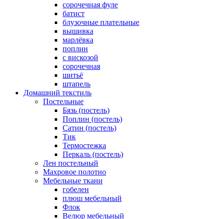
cорочечная фуле
батист
блузочные плательные
вышивка
марлёвка
поплин
с вискозой
сорочечная
шитьё
штапель
Домашний текстиль
Постельные
Бязь (постель)
Поплин (постель)
Сатин (постель)
Тик
Термостежка
Перкаль (постель)
Лен постельный
Махровое полотно
Мебельные ткани
гобелен
плюш мебельный
Флок
Велюр мебельный