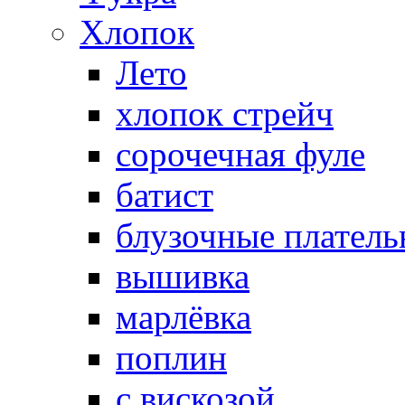
Хлопок
Лето
хлопок стрейч
cорочечная фуле
батист
блузочные плател
вышивка
марлёвка
поплин
с вискозой