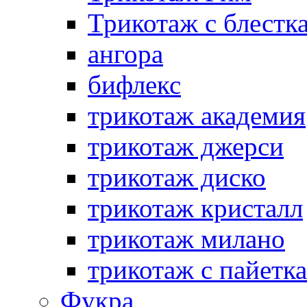
Трикотаж с блестк
ангора
бифлекс
трикотаж академия
трикотаж джерси
трикотаж диско
трикотаж кристалл
трикотаж милано
трикотаж с пайетк
Фукра