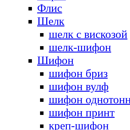
Флис
Шелк
шелк с вискозой
шелк-шифон
Шифон
шифон бриз
шифон вулф
шифон однотон
шифон принт
креп-шифон