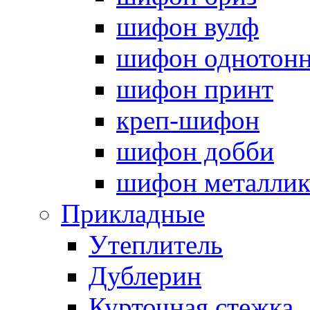
шифон вулф
шифон однотон
шифон принт
креп-шифон
шифон добби
шифон металли
Прикладные
Утеплитель
Дублерин
Курточная стежка