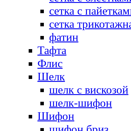
сетка с пайеткам
сетка трикотажн
фатин
Тафта
Флис
Шелк
шелк с вискозой
шелк-шифон
Шифон
шифон бриз