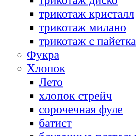
трикотаж кристалл
трикотаж милано
трикотаж с пайетк
Фукра
Хлопок
Лето
хлопок стрейч
cорочечная фуле
батист