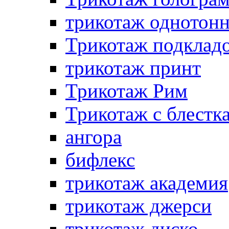
трикотаж однотон
Трикотаж подклад
трикотаж принт
Трикотаж Рим
Трикотаж с блестк
ангора
бифлекс
трикотаж академия
трикотаж джерси
трикотаж диско